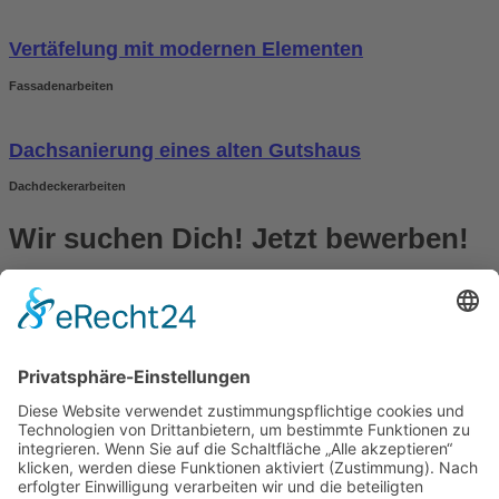
Vertäfelung mit modernen Elementen
Fassadenarbeiten
Dachsanierung eines alten Gutshaus
Dachdeckerarbeiten
Wir suchen Dich! Jetzt bewerben!
mehr erfahren...
Dachdeckerei J. Metzger •
Impressum
•
Datenschutz
•
Kontakt