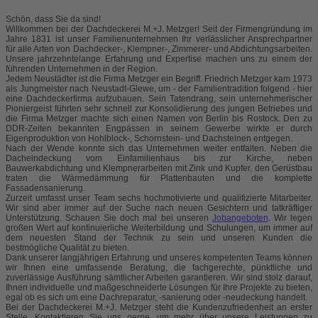
Schön, dass Sie da sind!
Willkommen bei der Dachdeckerei M.+J. Metzger! Seit der Firmengründung im
Jahre 1831 ist unser Familienunternehmen Ihr verlässlicher Ansprechpartner
für alle Arten von Dachdecker-, Klempner-, Zimmerer- und Abdichtungsarbeiten.
Unsere jahrzehntelange Erfahrung und Expertise machen uns zu einem der
führenden Unternehmen in der Region.
Jedem Neustädter ist die Firma Metzger ein Begriff. Friedrich Metzger kam 1973
als Jungmeister nach Neustadt-Glewe, um - der Familientradition folgend - hier
eine Dachdeckerfirma aufzubauen. Sein Tatendrang, sein unternehmerischer
Pioniergeist führten sehr schnell zur Konsolidierung des jungen Betriebes und
die Firma Metzger machte sich einen Namen von Berlin bis Rostock. Den zu
DDR-Zeiten bekannten Engpässen in seinem Gewerbe wirkte er durch
Eigenproduktion von Hohlblock-, Schornstein- und Dachsteinen entgegen.
Nach der Wende konnte sich das Unternehmen weiter entfalten. Neben die
Dacheindeckung vom Einfamilienhaus bis zur Kirche, neben
Bauwerkabdichtung und Klempnerarbeiten mit Zink und Kupfer, den Gerüstbau
traten die Wärmedämmung für Plattenbauten und die komplette
Fassadensanierung.
Zurzeit umfasst unser Team sechs hochmotivierte und qualifizierte Mitarbeiter.
Wir sind aber immer auf der Suche nach neuen Gesichtern und tatkräftiger
Unterstützung. Schauen Sie doch mal bei unseren
Jobangeboten
. Wir legen
großen Wert auf kontinuierliche Weiterbildung und Schulungen, um immer auf
dem neuesten Stand der Technik zu sein und unseren Kunden die
bestmögliche Qualität zu bieten.
Dank unserer langjährigen Erfahrung und unseres kompetenten Teams können
wir Ihnen eine umfassende Beratung, die fachgerechte, pünktliche und
zuverlässige Ausführung sämtlicher Arbeiten garantieren. Wir sind stolz darauf,
Ihnen individuelle und maßgeschneiderte Lösungen für Ihre Projekte zu bieten,
egal ob es sich um eine Dachreparatur, -sanierung oder -neudeckung handelt.
Bei der Dachdeckerei M.+J. Metzger steht die Kundenzufriedenheit an erster
Stelle. Kontaktieren Sie uns gerne, um mehr über unsere Leistungen zu